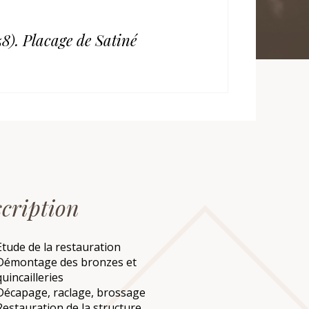
8). Placage de Satiné
cription
Etude de la restauration
Démontage des bronzes et
quincailleries
Décapage, raclage, brossage
Restauration de la structure