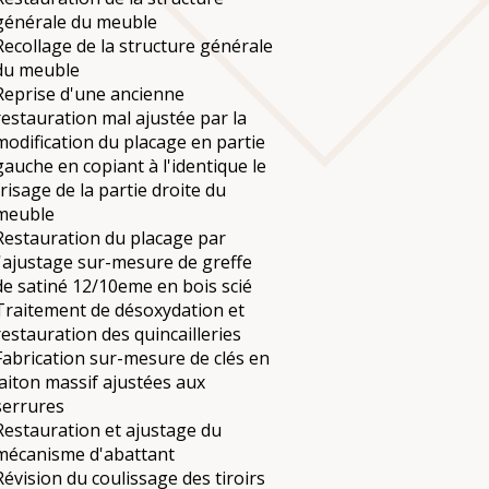
générale du meuble
Recollage de la structure générale
du meuble
Reprise d'une ancienne
restauration mal ajustée par la
modification du placage en partie
gauche en copiant à l'identique le
frisage de la partie droite du
meuble
Restauration du placage par
l'ajustage sur-mesure de greffe
de satiné 12/10eme en bois scié
Traitement de désoxydation et
restauration des quincailleries
Fabrication sur-mesure de clés en
laiton massif ajustées aux
serrures
Restauration et ajustage du
mécanisme d'abattant
Révision du coulissage des tiroirs