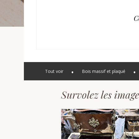
C
Tout voir
Bois massif et plaqué
Survolez les image