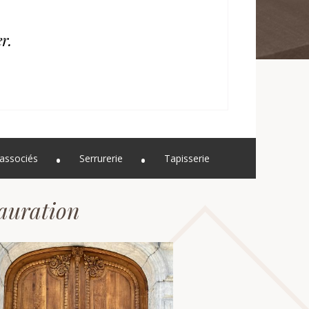
r.
associés
Serrurerie
Tapisserie
tauration