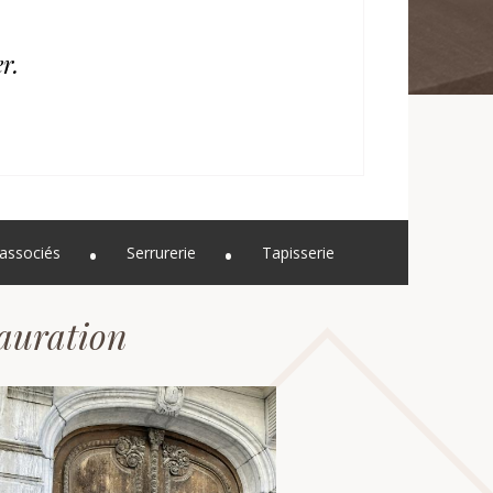
r.
associés
Serrurerie
Tapisserie
tauration