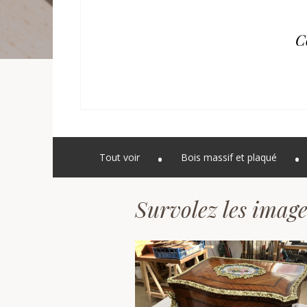
C
Tout voir
Bois massif et plaqué
Survolez les image